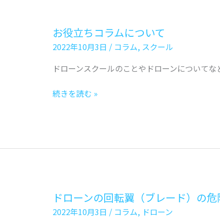
ー
ー
ン
ン
お役立ちコラムについて
着
2022年10月3日
/
コラム
,
スクール
陸
ドローンスクールのことやドローンについてな
お
続きを読む »
役
立
ち
コ
ラ
ム
に
ドローンの回転翼（ブレード）の危
つ
2022年10月3日
/
コラム
,
ドローン
い