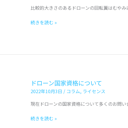
て
比較的大きさのあるドローンの回転翼はむやみ
ド
続きを読む »
ロ
ー
ン
の
回
転
翼
ドローン国家資格について
（ブ
2022年10月3日
/
コラム
,
ライセンス
レ
ー
現在ドローンの国家資格について多くのお問い
ド）
の
ド
続きを読む »
危
ロ