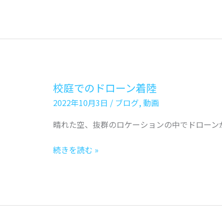
ロ
ー
ン
ス
ク
ー
校庭でのドローン着陸
ル
2022年10月3日
/
ブログ
,
動画
で
利
晴れた空、抜群のロケーションの中でドローン
用
し
校
続きを読む »
て
庭
い
で
る
の
ド
ド
ロ
ロ