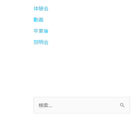
体験会
動画
卒業後
説明会
検
索
対
象