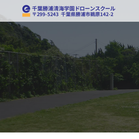
内
容
を
ス
キ
ッ
プ