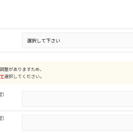
調整がありますため、
で
選択してください。
望）
望）