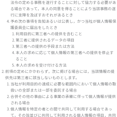
法令の定める事務を遂行することに対して協力する必要があ
る場合であって，本人の同意を得ることにより当該事務の遂
行に支障を及ぼすおそれがあるとき
予め次の事項を告知あるいは公表し，かつ当社が個人情報保
護委員会に届出をしたとき
利用目的に第三者への提供を含むこと
第三者に提供されるデータの項目
第三者への提供の手段または方法
本人の求めに応じて個人情報の第三者への提供を停止す
ること
本人の求めを受け付ける方法
前項の定めにかかわらず，次に掲げる場合には，当該情報の提
供先は第三者に該当しないものとします。
当社が利用目的の達成に必要な範囲内において個人情報の取
扱いの全部または一部を委託する場合
合併その他の事由による事業の承継に伴って個人情報が提供
される場合
個人情報を特定の者との間で共同して利用する場合であっ
て，その旨並びに共同して利用される個人情報の項目，共同