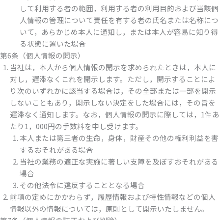
して利用する者の範囲，利用する者の利用目的および当該個
人情報の管理について責任を有する者の氏名または名称につ
いて，あらかじめ本人に通知し，または本人が容易に知り得
る状態に置いた場合
第6条（個人情報の開示）
当社は，本人から個人情報の開示を求められたときは，本人に
対し，遅滞なくこれを開示します。ただし，開示することによ
り次のいずれかに該当する場合は，その全部または一部を開示
しないこともあり，開示しない決定をした場合には，その旨を
遅滞なく通知します。なお，個人情報の開示に際しては，1件あ
たり1，000円の手数料を申し受けます。
本人または第三者の生命，身体，財産その他の権利利益を害
するおそれがある場合
当社の業務の適正な実施に著しい支障を及ぼすおそれがある
場合
その他法令に違反することとなる場合
前項の定めにかかわらず，履歴情報および特性情報などの個人
情報以外の情報については，原則として開示いたしません。