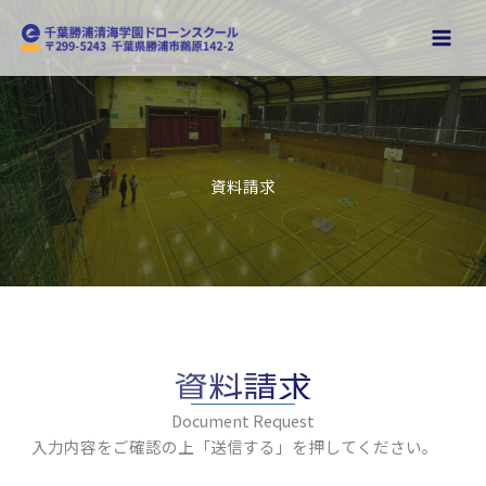
内
容
を
ス
キ
ッ
プ
資料請求
資料請求
Document Request
入力内容をご確認の上「送信する」を押してください。