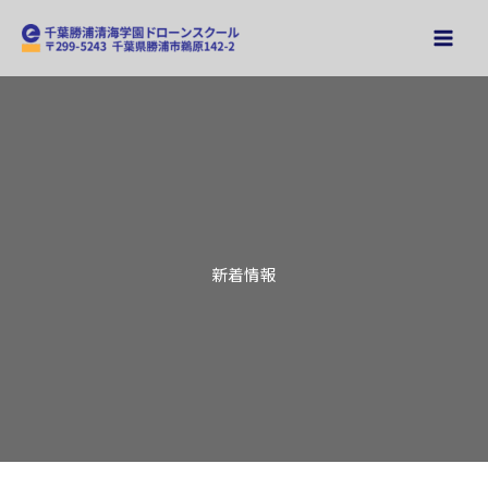
内
容
を
ス
キ
ッ
プ
新着情報